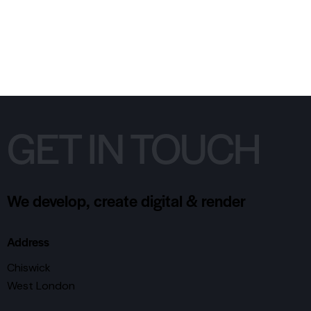
GET IN TOUCH
We develop, create digital & render
Address
Chiswick
West London