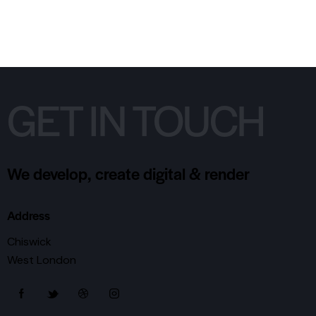
GET IN TOUCH
We develop, create digital & render
Address
Chiswick
West London