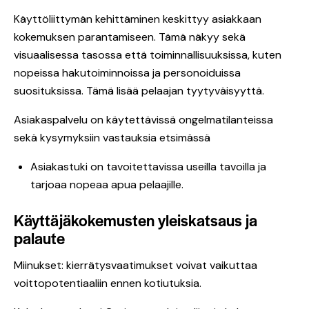
Käyttöliittymän kehittäminen keskittyy asiakkaan
kokemuksen parantamiseen. Tämä näkyy sekä
visuaalisessa tasossa että toiminnallisuuksissa, kuten
nopeissa hakutoiminnoissa ja personoiduissa
suosituksissa. Tämä lisää pelaajan tyytyväisyyttä.
Asiakaspalvelu on käytettävissä ongelmatilanteissa
sekä kysymyksiin vastauksia etsimässä
Asiakastuki on tavoitettavissa useilla tavoilla ja
tarjoaa nopeaa apua pelaajille.
Käyttäjäkokemusten yleiskatsaus ja
palaute
Miinukset: kierrätysvaatimukset voivat vaikuttaa
voittopotentiaaliin ennen kotiutuksia.