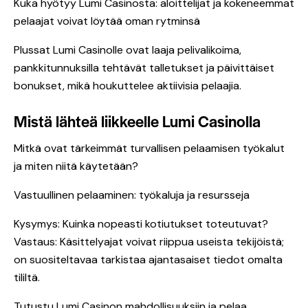
Kuka hyötyy Lumi Casinosta: aloittelijat ja kokeneemmat
pelaajat voivat löytää oman rytminsä
Plussat Lumi Casinolle ovat laaja pelivalikoima,
pankkitunnuksilla tehtävät talletukset ja päivittäiset
bonukset, mikä houkuttelee aktiivisia pelaajia.
Mistä lähteä liikkeelle Lumi Casinolla
Mitkä ovat tärkeimmät turvallisen pelaamisen työkalut
ja miten niitä käytetään?
Vastuullinen pelaaminen: työkaluja ja resursseja
Kysymys: Kuinka nopeasti kotiutukset toteutuvat?
Vastaus: Käsittelyajat voivat riippua useista tekijöistä;
on suositeltavaa tarkistaa ajantasaiset tiedot omalta
tililtä.
Tutustu Lumi Casinon mahdollisuuksiin ja pelaa