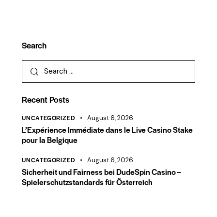
Search
Recent Posts
UNCATEGORIZED
August 6, 2026
L’Expérience Immédiate dans le Live Casino Stake
pour la Belgique
UNCATEGORIZED
August 6, 2026
Sicherheit und Fairness bei DudeSpin Casino –
Spielerschutzstandards für Österreich