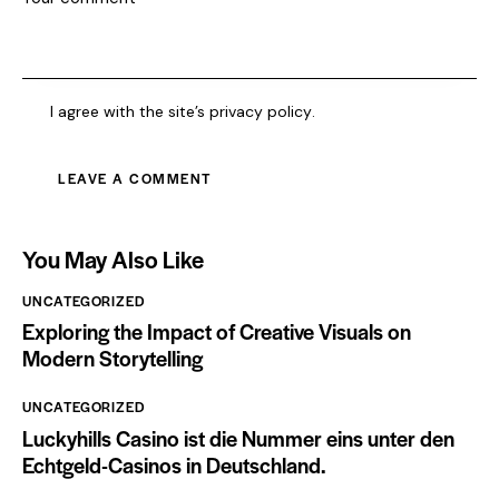
I agree with the site’s
privacy policy
.
You May Also Like
UNCATEGORIZED
Exploring the Impact of Creative Visuals on
Modern Storytelling
UNCATEGORIZED
Luckyhills Casino ist die Nummer eins unter den
Echtgeld-Casinos in Deutschland.