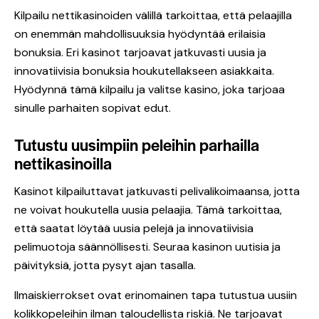
Kilpailu nettikasinoiden välillä tarkoittaa, että pelaajilla
on enemmän mahdollisuuksia hyödyntää erilaisia
bonuksia. Eri kasinot tarjoavat jatkuvasti uusia ja
innovatiivisia bonuksia houkutellakseen asiakkaita.
Hyödynnä tämä kilpailu ja valitse kasino, joka tarjoaa
sinulle parhaiten sopivat edut.
Tutustu uusimpiin peleihin parhailla
nettikasinoilla
Kasinot kilpailuttavat jatkuvasti pelivalikoimaansa, jotta
ne voivat houkutella uusia pelaajia. Tämä tarkoittaa,
että saatat löytää uusia pelejä ja innovatiivisia
pelimuotoja säännöllisesti. Seuraa kasinon uutisia ja
päivityksiä, jotta pysyt ajan tasalla.
Ilmaiskierrokset ovat erinomainen tapa tutustua uusiin
kolikkopeleihin ilman taloudellista riskiä. Ne tarjoavat