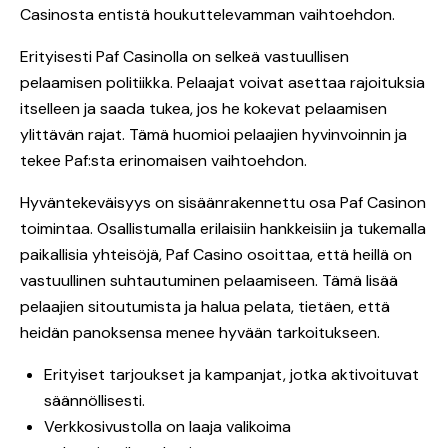
Casinosta entistä houkuttelevamman vaihtoehdon.
Erityisesti Paf Casinolla on selkeä vastuullisen
pelaamisen politiikka. Pelaajat voivat asettaa rajoituksia
itselleen ja saada tukea, jos he kokevat pelaamisen
ylittävän rajat. Tämä huomioi pelaajien hyvinvoinnin ja
tekee Paf:sta erinomaisen vaihtoehdon.
Hyväntekeväisyys on sisäänrakennettu osa Paf Casinon
toimintaa. Osallistumalla erilaisiin hankkeisiin ja tukemalla
paikallisia yhteisöjä, Paf Casino osoittaa, että heillä on
vastuullinen suhtautuminen pelaamiseen. Tämä lisää
pelaajien sitoutumista ja halua pelata, tietäen, että
heidän panoksensa menee hyvään tarkoitukseen.
Erityiset tarjoukset ja kampanjat, jotka aktivoituvat
säännöllisesti.
Verkkosivustolla on laaja valikoima