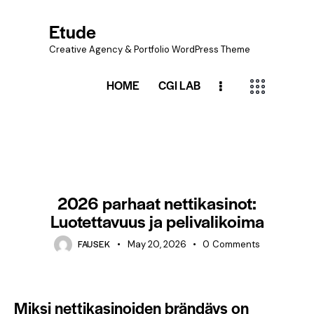
Etude
Creative Agency & Portfolio WordPress Theme
HOME
CGI LAB
UNCATEGORIZED
2026 parhaat nettikasinot:
Luotettavuus ja pelivalikoima
FAUSEK
May 20, 2026
0
Comments
Miksi nettikasinoiden brändäys on