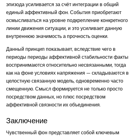
эпизода усиливается за счёт интеграции в общий
единый аффективный фон. События приобретают
осмысливаться на уровне подкрепление конкретного
линии движения ситуации, и это усиливает данную
внутреннюю значимость а прочность оценки.
Данный принцип показывает, вследствие чего в
периоды периоды аффективной стабильности факты
воспринимаются относительно несвязанными, тогда
как на фоне условиях напряжения — складываются в
целостную связанную модель, одновременно часто
смещенную. Смысл формируется не только просто
посредством данных, но плюс посредством
аффективной связности их объединения.
Заключение
Чувственный фон представляет собой ключевым