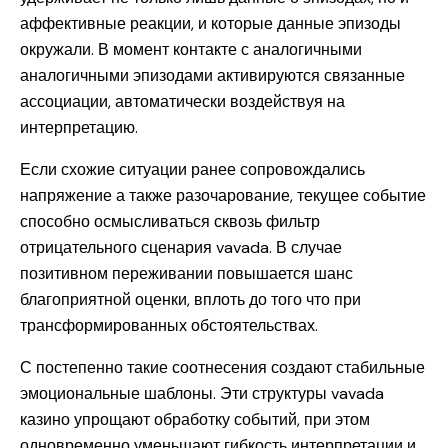
аффективные реакции, и которые данные эпизоды
окружали. В момент контакте с аналогичными
аналогичными эпизодами активируются связанные
ассоциации, автоматически воздействуя на
интерпретацию.
Если схожие ситуации ранее сопровождались
напряжение а также разочарование, текущее событие
способно осмысливаться сквозь фильтр
отрицательного сценария vavada. В случае
позитивном переживании повышается шанс
благоприятной оценки, вплоть до того что при
трансформированных обстоятельствах.
С постепенно такие соотнесения создают стабильные
эмоциональные шаблоны. Эти структуры vavada
казино упрощают обработку событий, при этом
одновременно уменьшают гибкость интерпретации и