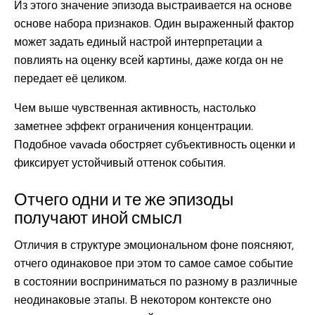
Из этого значение эпизода выстраивается на основе
основе набора признаков. Один выраженный фактор
может задать единый настрой интерпретации а
повлиять на оценку всей картины, даже когда он не
передает её целиком.
Чем выше чувственная активность, настолько
заметнее эффект ограничения концентрации.
Подобное vavada обостряет субъективность оценки и
фиксирует устойчивый оттенок события.
Отчего одни и те же эпизоды
получают иной смысл
Отличия в структуре эмоциональном фоне поясняют,
отчего одинаковое при этом то самое самое событие
в состоянии восприниматься по разному в различные
неодинаковые этапы. В некотором контексте оно