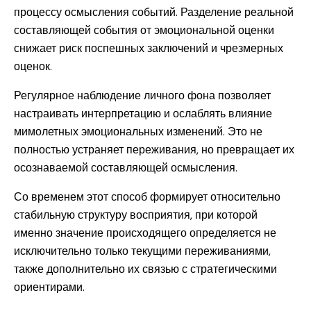
процессу осмысления событий. Разделение реальной
составляющей события от эмоциональной оценки
снижает риск поспешных заключений и чрезмерных
оценок.
Регулярное наблюдение личного фона позволяет
настраивать интерпретацию и ослаблять влияние
мимолетных эмоциональных изменений. Это не
полностью устраняет переживания, но превращает их
осознаваемой составляющей осмысления.
Со временем этот способ формирует относительно
стабильную структуру восприятия, при которой
именно значение происходящего определяется не
исключительно только текущими переживаниями,
также дополнительно их связью с стратегическими
ориентирами.