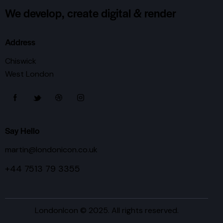
We develop, create digital & render
Address
Chiswick
West London
Say Hello
martin@londonicon.co.uk
+44 7513 79 3355
LondonIcon © 2025. All rights reserved.