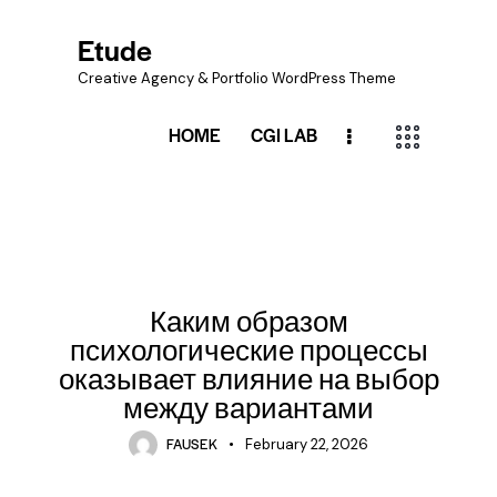
Etude
Creative Agency & Portfolio WordPress Theme
HOME
CGI LAB
UNCATEGORIZED
Каким образом
психологические процессы
оказывает влияние на выбор
между вариантами
FAUSEK
February 22, 2026