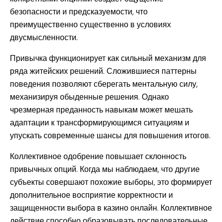
безопасности и предсказуемости, что
преимущественно существенно в условиях
двусмысленности.
Привычка функционирует как сильный механизм для
ряда житейских решений. Сложившиеся паттерны
поведения позволяют сберегать ментальную силу,
механизируя обыденные решения. Однако
чрезмерная преданность навыкам может мешать
адаптации к трансформирующимся ситуациям и
упускать современные шансы для повышения итогов.
Коллективное одобрение повышает склонность
привычных опций. Когда мы наблюдаем, что другие
субъекты совершают похожие выборы, это формирует
дополнительное восприятие корректности и
защищенности выбора в казино онлайн. Коллективное
действие способно образовывать последовательные