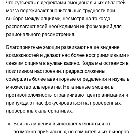
что субъекты с дефектами эмоциональных областей
мозга переживают значительные трудности при
выборе между опциями, несмотря на то когда
располагают всей необходимой информацией для
рационального рассмотрения.
Благоприятные эмоции развивают наше видение
возможностей и делают нас более восприимчивыми к
свежим опциям в вулкан казино. Когда мы остаемся в
позитивном настроении, предрасположены
совершать более авантюрные определения и изучать
множество альтернатив. Негативные эмоции, в
противоположность, ограничивают центр внимания и
принуждают нас фокусироваться на проверенных,
проверенных альтернативах.
Боязнь лишения вынуждает уклоняться от
возможно прибыльных, но сомнительных выборов