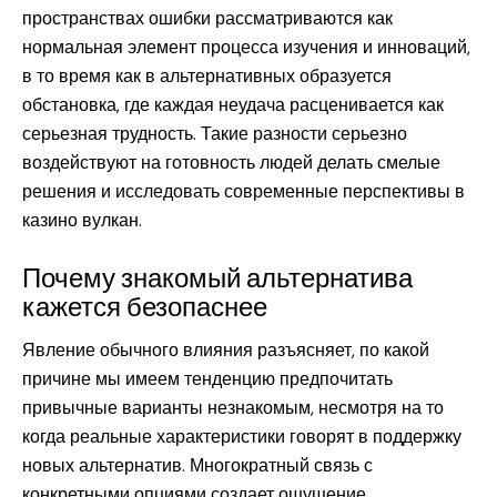
пространствах ошибки рассматриваются как
нормальная элемент процесса изучения и инноваций,
в то время как в альтернативных образуется
обстановка, где каждая неудача расценивается как
серьезная трудность. Такие разности серьезно
воздействуют на готовность людей делать смелые
решения и исследовать современные перспективы в
казино вулкан.
Почему знакомый альтернатива
кажется безопаснее
Явление обычного влияния разъясняет, по какой
причине мы имеем тенденцию предпочитать
привычные варианты незнакомым, несмотря на то
когда реальные характеристики говорят в поддержку
новых альтернатив. Многократный связь с
конкретными опциями создает ощущение