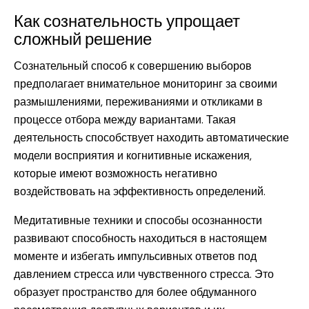
Как сознательность упрощает
сложный решение
Сознательный способ к совершению выборов
предполагает внимательное мониторинг за своими
размышлениями, переживаниями и откликами в
процессе отбора между вариантами. Такая
деятельность способствует находить автоматические
модели восприятия и когнитивные искажения,
которые имеют возможность негативно
воздействовать на эффективность определений.
Медитативные техники и способы осознанности
развивают способность находиться в настоящем
моменте и избегать импульсивных ответов под
давлением стресса или чувственного стресса. Это
образует пространство для более обдуманного